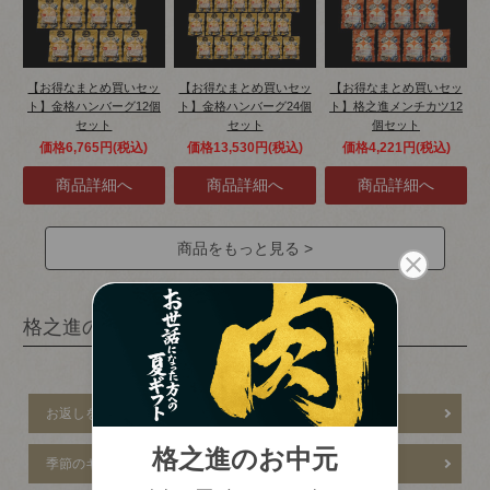
【お得なまとめ買いセッ
【お得なまとめ買いセッ
【お得なまとめ買いセッ
ト】金格ハンバーグ12個
ト】金格ハンバーグ24個
ト】格之進メンチカツ12
セット
セット
個セット
価格6,765円(税込)
価格13,530円(税込)
価格4,221円(税込)
商品をもっと見る >
格之進の肉ギフト
用途から探す
お返しを贈る
お祝いを贈る
季節のギフトを贈る
その他おすすめ