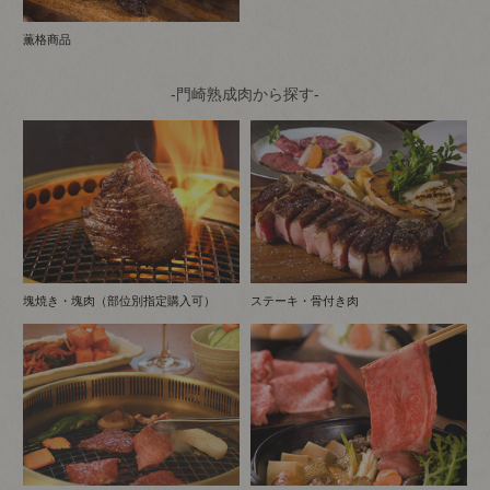
薫格商品
-門崎熟成肉から探す-
塊焼き・塊肉（部位別指定購入可）
ステーキ・骨付き肉