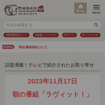
search
#初回限定セット
#金格ハンバーグ
#ギフト
#ハンバーグ
現在の配送状況について
話題沸騰！テレビで紹介されたお取り寄せ
2023年11月17日
朝の番組「ラヴィット！」