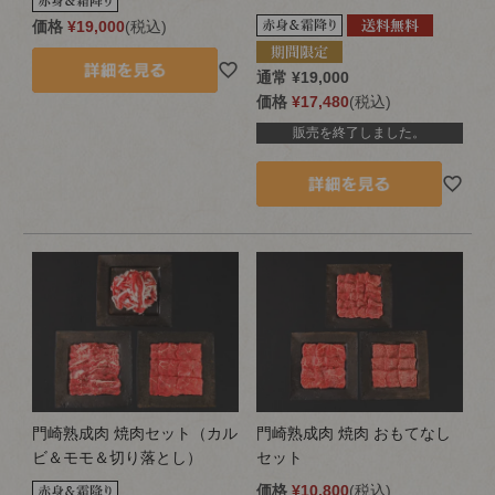
価格
¥
19,000
税込
通常
¥
19,000
価格
¥
17,480
税込
販売を終了しました。
門崎熟成肉 焼肉セット（カル
門崎熟成肉 焼肉 おもてなし
ビ＆モモ＆切り落とし）
セット
価格
¥
10,800
税込