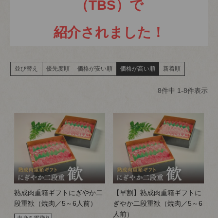
（TBS）で
紹介されました！
並び替え
優先度順
価格が安い順
価格が高い順
新着順
8
件中
1
-
8
件表示
熟成肉重箱ギフトにぎやか二
【早割】熟成肉重箱ギフトに
段重歓（焼肉／5～6人前）
ぎやか二段重歓（焼肉／5～6
人前）