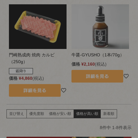
門崎熟成肉 焼肉 カルビ
牛醤-GYUSHO（1本/70g）
（250g）
価格
¥
2,160
税込
価格
¥
4,860
税込
並び替え
優先度順
価格が安い順
価格が高い順
新着順
8
件中
1
-
8
件表示