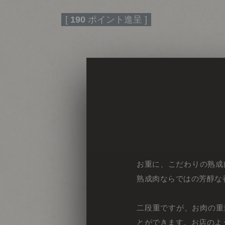
[
190
ポイント進呈 ]
お重に、こだわりの熟成
熟成肉ならではの芳醇な
二段重ですが、お肉の重
とができます。お店のよ