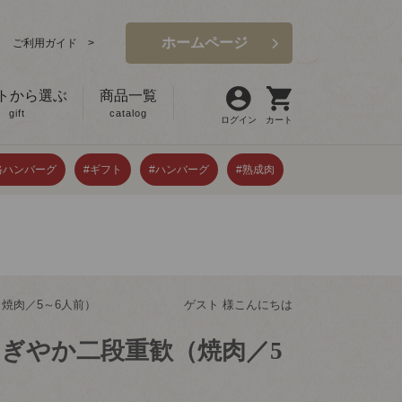
ホームページ
ご利用ガイド >
トから選ぶ
商品一覧
gift
catalog
ログイン
カート
格ハンバーグ
#ギフト
#ハンバーグ
#熟成肉
焼肉／5～6人前）
ゲスト 様こんにちは
ぎやか二段重歓（焼肉／5