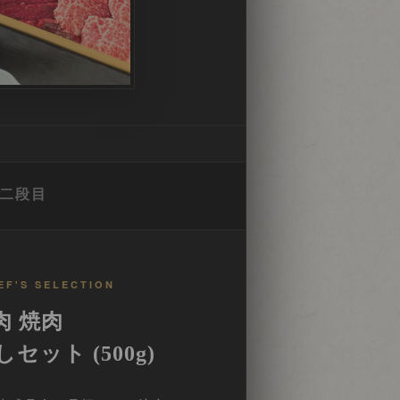
二段目
HEF'S SELECTION
肉 焼肉
セット (500g)