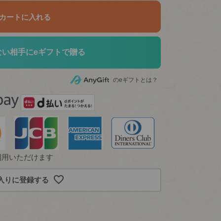
カートに入れる
ない相手にeギフトで贈る
のeギフトとは？
利用いただけます
close
入りに登録する