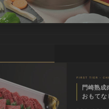
目
FIRST TIER - C
門崎熟成
おもてなし