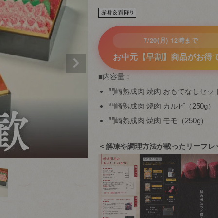
7/20(月) 12時まで
お中元
【早割】
商品がお得
■内容量：
門崎熟成肉 焼肉 おもてなしセット
門崎熟成肉 焼肉 カルビ（250g）
門崎熟成肉 焼肉 モモ（250g）
＜解凍や調理方法が載ったリーフレ