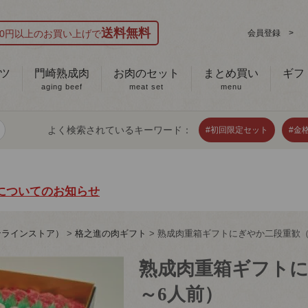
送料無料
000円以上のお買い上げで
会員登録 >
ツ
門崎熟成肉
お肉のセット
まとめ買い
ギフ
aging beef
meat set
menu
よく検索されているキーワード：
#初回限定セット
#金
についてのお知らせ
ンラインストア）
格之進の肉ギフト
熟成肉重箱ギフトにぎやか二段重歓（
熟成肉重箱ギフトに
～6人前）