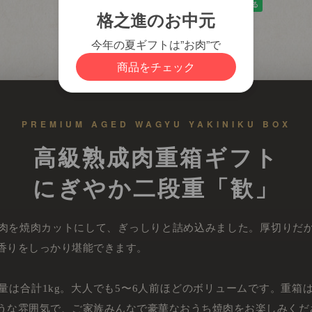
カートに入れる
PREMIUM AGED WAGYU YAKINIKU BOX
高級熟成肉重箱ギフト
にぎやか二段重「歓」
肉を焼肉カットにして、ぎっしりと詰め込みました。厚切りだ
香りをしっかり堪能できます。
量は合計1kg。大人でも5〜6人前ほどのボリュームです。重箱
うな雰囲気で、ご家族みんなで豪華なおうち焼肉をお楽しみくだ