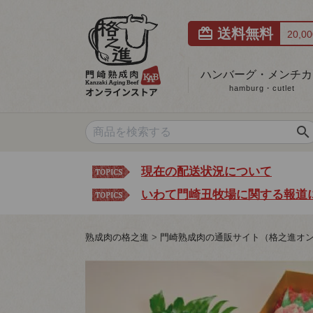
card_giftcard
送料無料
20,
ハンバーグ・メンチカ
hamburg・cutlet
search
現在の配送状況について
いわて門崎丑牧場に関する報道
熟成肉の格之進
門崎熟成肉の通販サイト（格之進オ