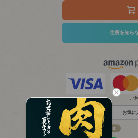
住所を知ら
ご
お気に
のしの指定
(必
須)