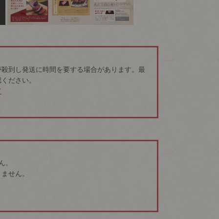
が殺到し発送に時間を要する場合があります。最
認ください。
て
ん。
きません。