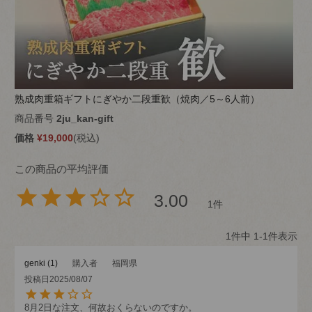
熟成肉重箱ギフトにぎやか二段重歓（焼肉／5～6人前）
商品番号
2ju_kan-gift
価格
¥
19,000
税込
3.00
1
1
件中
1
-
1
件表示
genki
1
購入者
福岡県
投稿日
2025/08/07
8月2日な注文、何故おくらないのですか。
