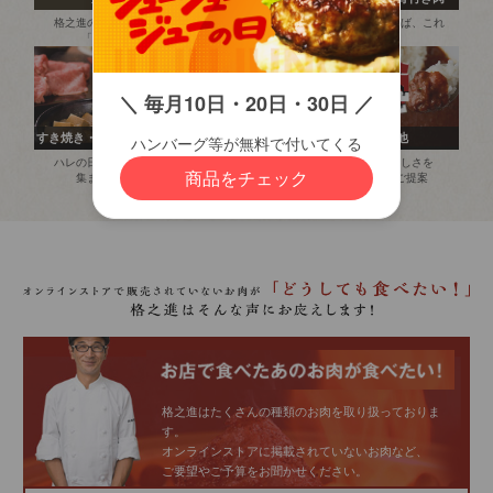
格之進の原点である
プロの熟成技術を
ご褒美といえば、これ
「焼肉」
贅沢に堪能
すき焼き・しゃぶしゃぶ
白金豚
その他
ハレの日にみんなで
普段の豚肉との
お肉の美味しさを
集まったら
圧倒的な違い
多面的にご提案
格之進はたくさんの種類のお肉を取り扱っておりま
す。
オンラインストアに掲載されていないお肉など、
ご要望やご予算をお聞かせください。