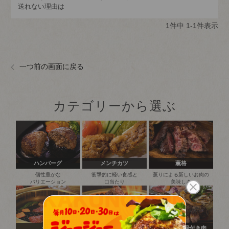
送れない理由は
1
件中
1
-
1
件表示
一つ前の画面に戻る
カテゴリーから選ぶ
ハンバーグ
メンチカツ
薫格
個性豊かな
衝撃的に軽い食感と
薫りによる新しいお肉の
バリエーション
口当たり
美味しさ
焼肉
塊焼き・塊肉
ステーキ・骨付き肉