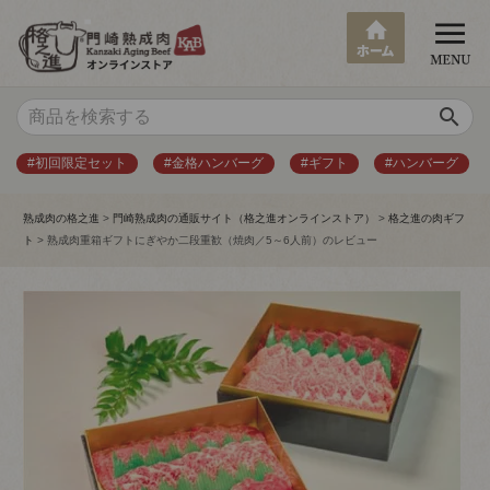
search
#初回限定セット
#金格ハンバーグ
#ギフト
#ハンバーグ
熟成肉の格之進
門崎熟成肉の通販サイト（格之進オンラインストア）
格之進の肉ギフ
ト
熟成肉重箱ギフトにぎやか二段重歓（焼肉／5～6人前）のレビュー