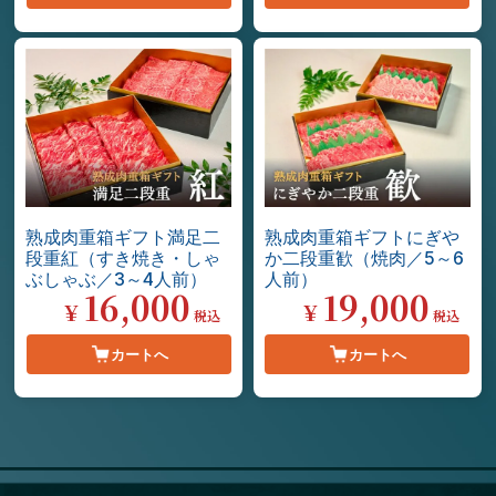
熟成肉重箱ギフト満足二
熟成肉重箱ギフトにぎや
段重紅（すき焼き・しゃ
か二段重歓（焼肉／5～6
ぶしゃぶ／3～4人前）
人前）
16,000
19,000
¥
¥
税込
税込
カートへ
カートへ