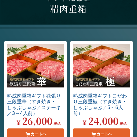
精肉重箱
熟成肉重箱ギフト欲張り
熟成肉重箱ギフトこだわ
三段重華（すき焼き・
り三段重極（すき焼き・
しゃぶしゃぶ／ステーキ
しゃぶしゃぶ／5～6人
／3～4人前）
前）
26,000
24,000
¥
¥
税込
税込
カートへ
カートへ