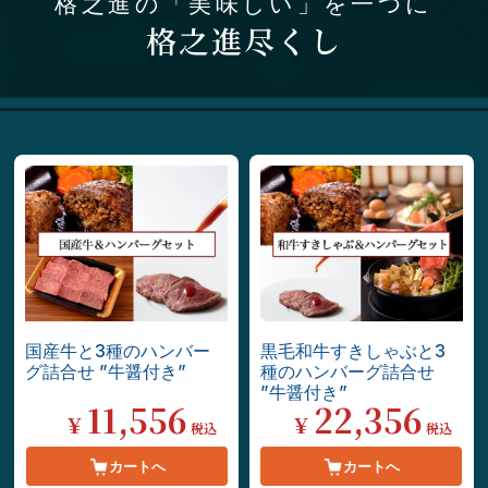
格之進の「美味しい」を一つに
格之進尽くし
国産牛と3種のハンバー
黒毛和牛すきしゃぶと3
グ詰合せ ”牛醤付き”
種のハンバーグ詰合せ
”牛醤付き”
11,556
22,356
¥
¥
税込
税込
カートへ
カートへ