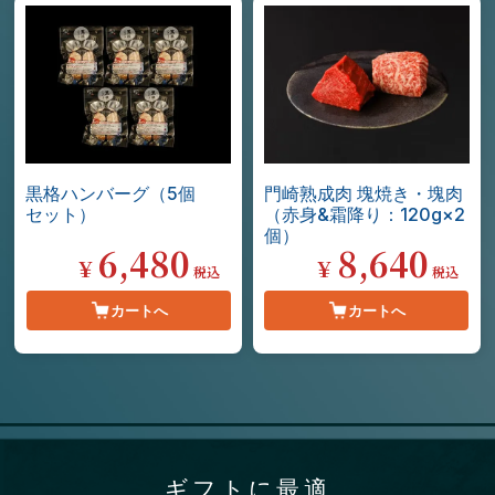
黒格ハンバーグ（5個
門崎熟成肉 塊焼き・塊肉
セット）
（赤身&霜降り：120g×2
個）
6,480
8,640
¥
¥
税込
税込
カートへ
カートへ
ギフトに最適