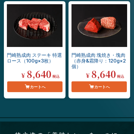
門崎熟成肉 ステーキ 特選
門崎熟成肉 塊焼き・塊肉
ロース（100g×3枚）
（赤身&霜降り：120g×2
個）
8,640
8,640
¥
¥
税込
税込
カートへ
カートへ