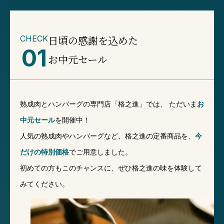
日頃の感謝を込めた
CHECK
01
お中元セール
熟成肉とハンバーグの専門店「格之進」では、
ただいま
お
中元セール
を開催中！
人気の熟成肉やハンバーグなど、格之進の定番商品を、
今
だけの特別価格
でご用意しました。
初めての方もこのチャンスに、ぜひ格之進の味を体験して
みてください。