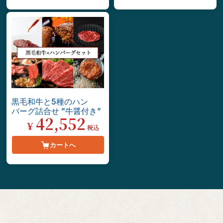
黒毛和牛と5種のハン
バーグ詰合せ ”牛醤付き”
42,552
¥
税込
カートへ