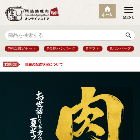
search
#初回限定セット
#金格ハンバーグ
#ギフト
#ハンバーグ
現在の配送状況について