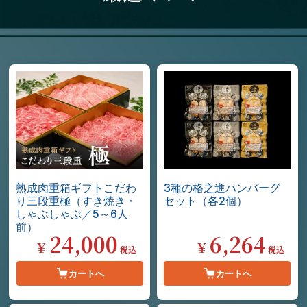
熟成肉重箱ギフトこだわ
3種の格之進ハンバーグ
り三段重極（すき焼き・
セット（各2個）
しゃぶしゃぶ／5～6人
前）
24,000
6,264
¥
¥
税込
税込
カートへ
カートへ