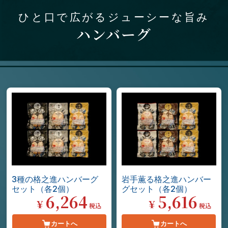
ひと口で広がるジューシーな旨み
ハンバーグ
3種の格之進ハンバーグ
岩手薫る格之進ハンバー
セット（各2個）
グセット（各2個）
6,264
5,616
¥
¥
税込
税込
カートへ
カートへ