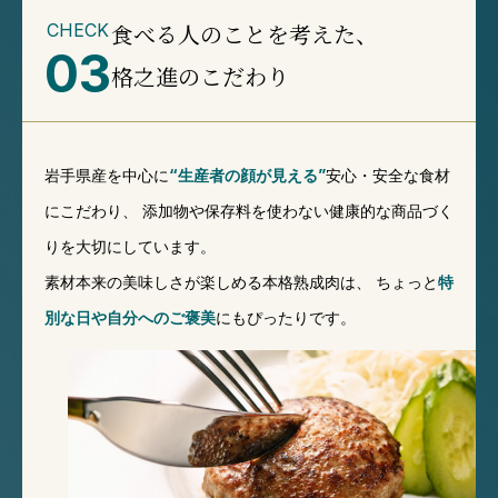
食べる人のことを考えた、
CHECK
03
格之進のこだわり
岩手県産を中心に
“生産者の顔が見える”
安心・安全な食材
にこだわり、
添加物や保存料を使わない健康的な商品づく
りを大切にしています。
素材本来の美味しさが楽しめる本格熟成肉は、
ちょっと
特
別な日や自分へのご褒美
にもぴったりです。