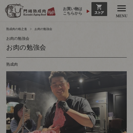
お買い物は
こちらから
熟成肉の格之進
お肉の勉強会
お肉の勉強会
お肉の勉強会
熟成肉