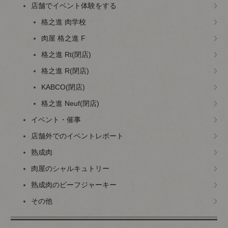
店舗でイベント体験をする
格之進 肉学校
肉屋 格之進 F
格之進 Rt(閉店)
格之進 R(閉店)
KABCO(閉店)
格之進 Neuf(閉店)
イベント・催事
店舗外でのイベントレポート
熟成肉
肉屋のシャルキュトリー
熟成肉のビーフジャーキー
その他