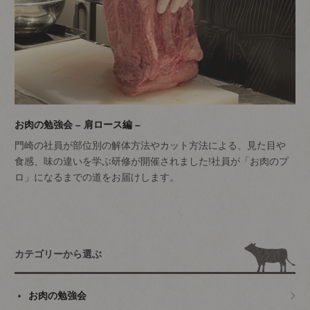
お肉の勉強会 – 肩ロース編 –
門崎の社員が部位別の解体方法やカット方法による、見た目や
食感、味の違いを学ぶ研修が開催されました!社員が「お肉のプ
ロ」になるまでの道をお届けします。
カテゴリーから選ぶ
お肉の勉強会