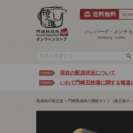
card_giftcard
送料無料
20,
ハンバーグ・メンチカ
hamburg・cutlet
search
現在の配送状況について
いわて門崎丑牧場に関する報道
熟成肉の格之進
門崎熟成肉の通販サイト（格之進オ