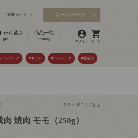
ホームページ
ご利用ガイド >
トから選ぶ
商品一覧
gift
catalog
ログイン
カート
格ハンバーグ
#ギフト
#ハンバーグ
#熟成肉
g）
ゲスト 様こんにちは
肉 焼肉 モモ（250g）