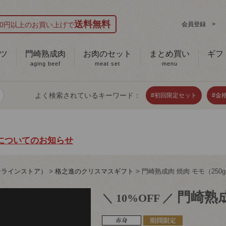
送料無料
000円以上のお買い上げで
会員登録 >
ツ
門崎熟成肉
お肉のセット
まとめ買い
ギフ
aging beef
meat set
menu
よく検索されているキーワード：
#初回限定セット
#金
についてのお知らせ
ンラインストア）
格之進のクリスマスギフト
門崎熟成肉 焼肉 モモ（250
門崎熟成
＼ 10%OFF ／