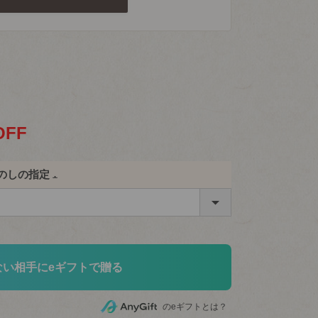
OFF
のしの指定
(必
須)
ない相手にeギフトで贈る
のeギフトとは？