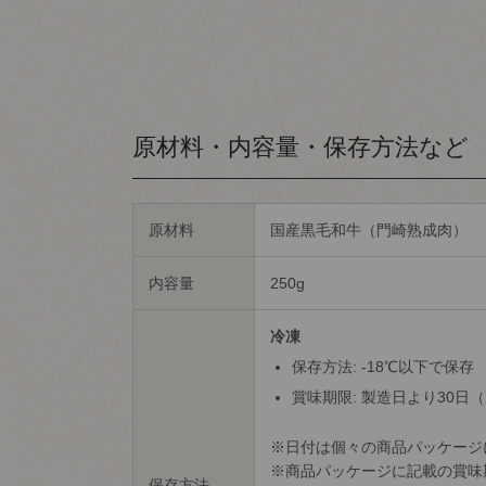
原材料・内容量・保存方法など
原材料
国産黒毛和牛（門崎熟成肉）
内容量
250g
冷凍
保存方法: -18℃以下で保存
賞味期限: 製造日より30日
日付は個々の商品パッケージ
商品パッケージに記載の賞味
保存方法