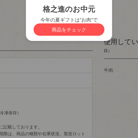
須)
使用して
目）
牛肉
（冷凍保存）
に記載しております。
期限は、商品の種類や在庫状況、製造ロット