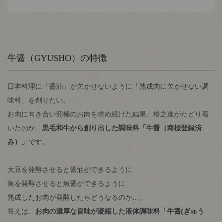
牛醤（GYUSHO）の特徴
日本料理に「醤油」が欠かせないように「熟成肉に欠かせない調
味料」を創りたい。
お肉に向き合い究極のお肉を求め続けた結果、格之進がたどり着
いたのが、
黒毛和牛から創り出した調味料「牛醤（商標登録済
み）」
です。
大豆を発酵させると醤油ができるように
魚を発酵させると魚醤ができるように
熟成したお肉が発酵したらどうなるのか…。
答えは、
お肉の濃厚な旨味が凝縮した液体調味料「牛醤(ぎゅう