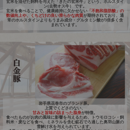
玄米を混ぜた飼料を与えた「きたの玄米牛」という、ホルスタイ
ン(去勢オス牛） です。
玄米を食べることで、健康維持に欠かせない
「不飽和脂肪酸」の
数値向上や、くちどけの良い滑らかな肉質
が期待されており、通
常のホルスタインよりもうまみ成分・グルタミン酸が3倍多く含
まれています。
岩手県花巻市のブランド豚。
上質でくどさのない、
甘みと旨味の詰まった脂身
が特徴。
食べたものがお肉の風味に影響を与えるため、トウモロコシ・飼
料米・麦などを食べ、ミネラルを含む鉱石でろ過した奥羽山脈の
雪解け水を与えられています。