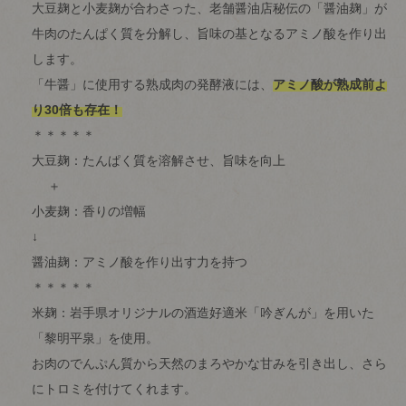
大豆麹と小麦麹が合わさった、老舗醤油店秘伝の「醤油麹」が
牛肉のたんぱく質を分解し、旨味の基となるアミノ酸を作り出
します。
「牛醤」に使用する熟成肉の発酵液には、
アミノ酸が熟成前よ
り30倍も存在！
＊＊＊＊＊
大豆麹：たんぱく質を溶解させ、旨味を向上
＋
小麦麹：香りの増幅
↓
醤油麹：アミノ酸を作り出す力を持つ
＊＊＊＊＊
米麹：岩手県オリジナルの酒造好適米「吟ぎんが」を用いた
「黎明平泉」を使用。
お肉のでんぷん質から天然のまろやかな甘みを引き出し、さら
にトロミを付けてくれます。