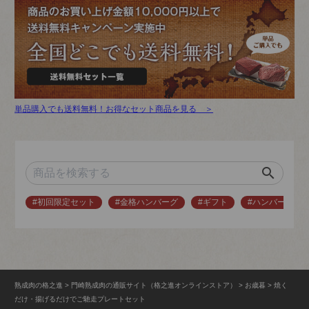
単品購入でも送料無料！お得なセット商品を見る ＞
search
#初回限定セット
#金格ハンバーグ
#ギフト
#ハンバーグ
熟成肉の格之進
門崎熟成肉の通販サイト（格之進オンラインストア）
お歳暮
焼く
だけ・揚げるだけでご馳走プレートセット