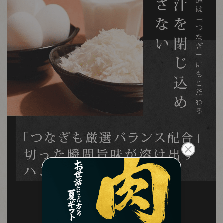
close
のしの指定
もっと読む
(