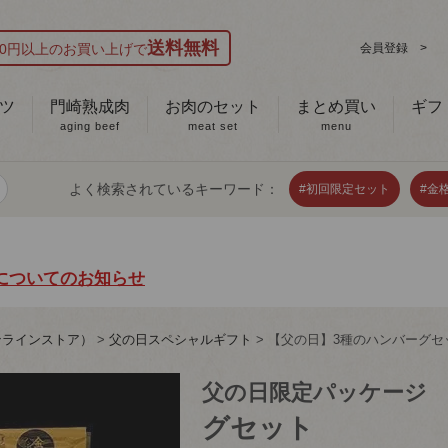
送料無料
000円以上のお買い上げで
会員登録 >
ツ
門崎熟成肉
お肉のセット
まとめ買い
ギフ
aging beef
meat set
menu
よく検索されているキーワード：
#初回限定セット
#金
についてのお知らせ
ンラインストア）
父の日スペシャルギフト
【父の日】3種のハンバーグセ
父の日限定パッケージ
グセット