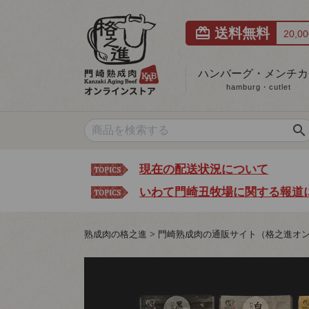
card_giftcard
送料無料
20,
ハンバーグ・メンチカ
hamburg・cutlet
search
現在の配送状況について
いわて門崎丑牧場に関する報道
熟成肉の格之進
門崎熟成肉の通販サイト（格之進オ