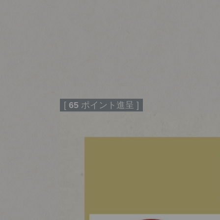
[
65
ポイント進呈 ]