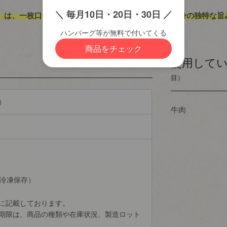
須)
ビ」は、一枚口に入れると、とろけるような食感と、脂身の独特な旨
配送について
(必
須)
使用して
目）
）
牛肉
（冷凍保存）
に記載しております。
期限は、商品の種類や在庫状況、製造ロット