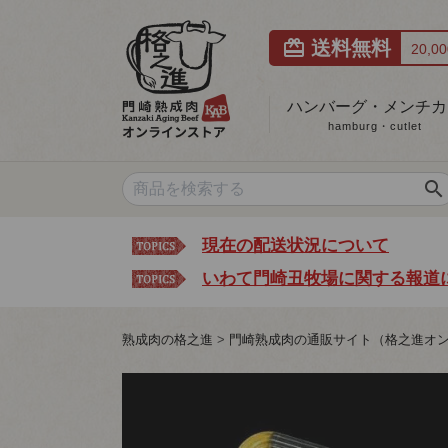
card_giftcard
送料無料
20,
ハンバーグ・メンチカ
hamburg・cutlet
search
現在の配送状況について
いわて門崎丑牧場に関する報道
熟成肉の格之進
門崎熟成肉の通販サイト（格之進オ