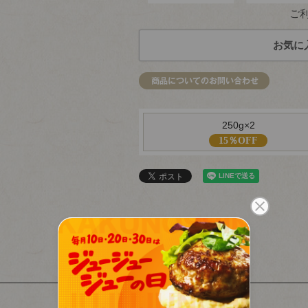
ご
お気に
250g×2
15％OFF
熨斗（のし）について
(必
須)
梱包について
(必