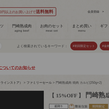
送料無料
000円以上のお買い上げで
会員登録 >
ツ
門崎熟成肉
お肉のセット
まとめ買い
ギフ
aging beef
meat set
menu
よく検索されているキーワード：
#初回限定セット
#金
についてのお知らせ
ンラインストア）
ファミリーセール
門崎熟成肉 焼肉 カルビ(250g×2)
門崎熟成
【 15%OFF 】