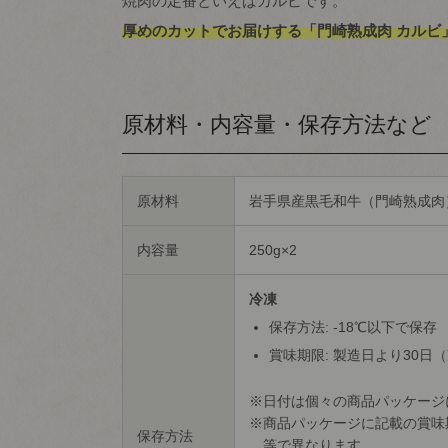
焼肉の定番といえばカルビです。
厚めのカットでお届けする「門崎熟成肉 カル
原材料・内容量・保存方法など
原材料
岩手県産黒毛和牛（門崎熟成肉
内容量
250g×2
冷凍
保存方法: -18℃以下で保存
賞味期限: 製造日より30日
日付は個々の商品パッケージ
商品パッケージに記載の賞味
保存方法
等で異なります。