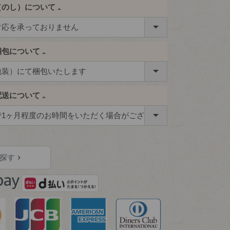
（のし）について
(必
須)
梱包について
(必
須)
配送について
(必
須)
探す