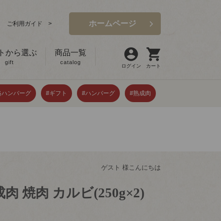
ホームページ
ご利用ガイド >
トから選ぶ
商品一覧
gift
catalog
ログイン
カート
格ハンバーグ
#ギフト
#ハンバーグ
#熟成肉
ゲスト 様こんにちは
肉 焼肉 カルビ(250g×2)