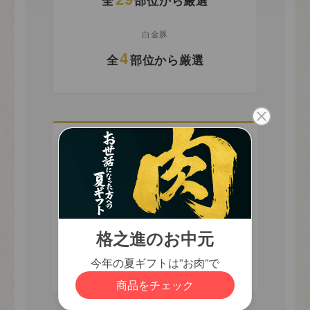
白金豚
4
全
部位から厳選
close
Reason 01
熨斗について
一番美味しいタイミングでお届け
(
するため
必
須
お肉は熟成具合や牛の状態によってベ
)
ストな食べ頃が変わります。最も旨み
が引き出されている部位をお届けいた
します。
カートに入れる