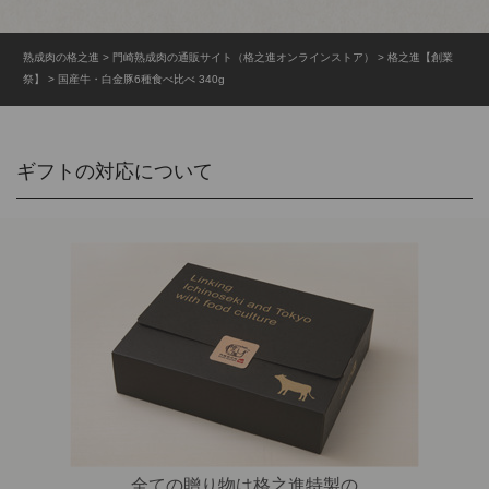
熟成肉の格之進
門崎熟成肉の通販サイト（格之進オンラインストア）
格之進【創業
祭】
国産牛・白金豚6種食べ比べ 340g
ギフトの対応について
全ての贈り物は格之進特製の