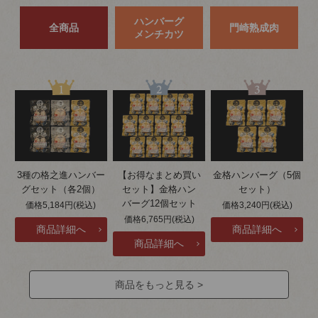
ハンバーグ
全商品
門崎熟成肉
メンチカツ
3種の格之進ハンバー
【お得なまとめ買い
金格ハンバーグ（5個
グセット（各2個）
セット】金格ハン
セット）
バーグ12個セット
価格5,184円(税込)
価格3,240円(税込)
価格6,765円(税込)
商品をもっと見る >