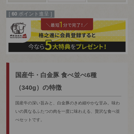
380g
[
60
ポイント進呈 ]
国産牛・白金豚 食べ並べ6種
（340g）の特徴
国産牛の深い旨みと、白金豚のきめ細やかな甘み。味わ
いの異なるふたつの肉を一度に味わえる、贅沢な食べ並
べセットです。