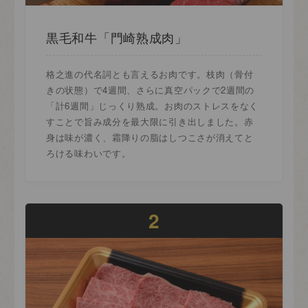
黒毛和牛「門崎熟成肉」
格之進の代名詞とも言えるお肉です。枝肉（骨付
きの状態）で4週間、さらに真空パックで2週間の
「計6週間」じっくり熟成。お肉のストレスをなく
すことで旨み成分を最大限に引き出しました。赤
身は味が濃く、霜降りの脂はしつこさが消えてと
ろける味わいです。
2