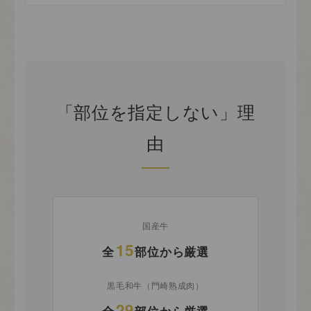
「部位を指定しない」理
由
国産牛
15
全
部位から厳選
黒毛和牛（門崎熟成肉）
29
全
部位から厳選