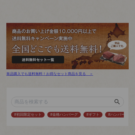
単品購入でも送料無料！お得なセット商品を見る ＞
search
#初回限定セット
#金格ハンバーグ
#ギフト
#ハンバーグ