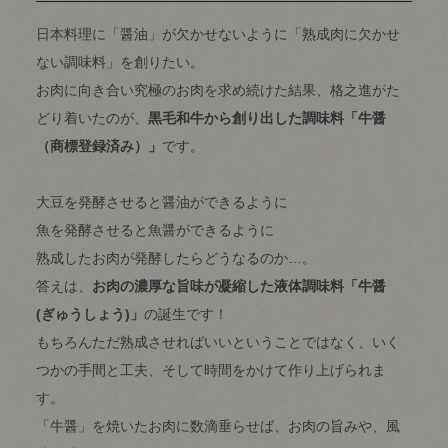
日本料理に「醤油」が欠かせないように「熟成肉に欠かせ
ない調味料」を創りたい。
お肉に向き合い究極のお肉を求め続けた結果、格之進がた
どり着いたのが、
黒毛和牛から創り出した調味料「牛醤
（商標登録済み）」
です。
大豆を発酵させると醤油ができるように
魚を発酵させると魚醤ができるように
熟成したお肉が発酵したらどうなるのか…。
答えは、
お肉の濃厚な旨味が凝縮した液体調味料「牛醤
(ぎゅうしょう)」
の誕生です！
もちろんただ熟成させればいいということではなく、いく
つかの手間と工夫、そして時間をかけて作り上げられま
す。
「牛醤」を焼いたお肉に数滴垂らせば、お肉の旨みや、風