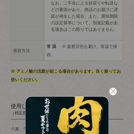
なお、ご不在による持戻りや転送な
どの要因があり、商品のお届けに遅
延が発生した場合、また、賞味期限
の設定基準について、別途記載があ
る場合はこの限りではありません。
常 温
※ 直射日光を避け、常温で保
保存方法
存。
※ アミノ酸の沈殿が起こる場合があります。良く振ってお
使いください。
使用しているアレルギー物質
（特定原材料等28品目）
小麦、牛肉、大豆