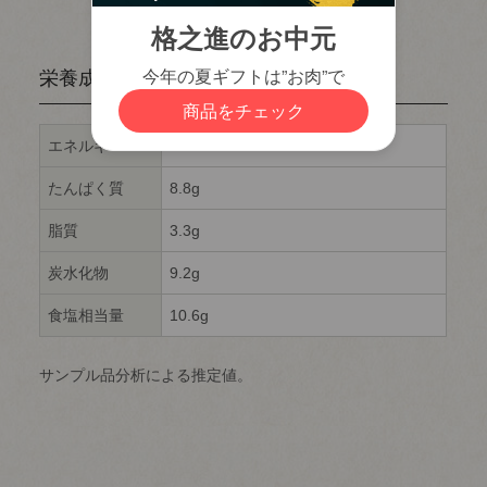
栄養成分表示 1本（70g）当たり
エネルギー
102kcal
たんぱく質
8.8g
脂質
3.3g
炭水化物
9.2g
食塩相当量
10.6g
サンプル品分析による推定値。