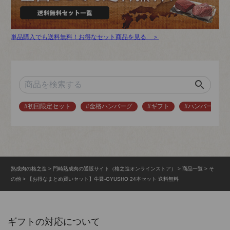
単品購入でも送料無料！お得なセット商品を見る ＞
search
#初回限定セット
#金格ハンバーグ
#ギフト
#ハンバーグ
熟成肉の格之進
門崎熟成肉の通販サイト（格之進オンラインストア）
商品一覧
そ
の他
【お得なまとめ買いセット】牛醤-GYUSHO 24本セット 送料無料
ギフトの対応について