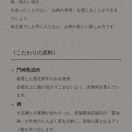
味、味わい深さ…
出会ったことのない「お肉の表情」を感じることができる
でしょう。
格之進でしか手に入らない、お肉の新しい楽しみ方です。
《こだわりの原料》
門崎熟成肉
厳選した黒毛和牛のみを使用。
必要以上に脂が混ざりこまないよう、赤身肉を選んでい
ます。
麹
大豆麹と小麦麹が合わさった、老舗醤油店秘伝の「醤油
麹」が牛肉のたんぱく質を分解し、旨味の基となるアミ
ノ酸を作り出します。