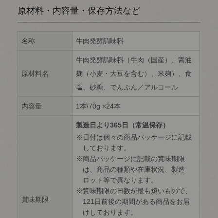
原材料・内容量・保存方法など
名称
牛肉発酵調味料
牛肉発酵調味料（牛肉（国産）、醤油
原材料名
麹（小麦・大豆を含む）、米麹）、食
塩、砂糖、でんぷん／アルコール
内容量
1本/70g ×24本
製造日より365日（常温保存）
日付は個々の商品パッケージに記載
しております。
商品パッケージに記載の賞味期限
は、商品の種類や在庫状況、製造
ロット等で異なります。
賞味期限の日数が最も短いもので、
賞味期限
121日前後の期間がある商品をお届
けしております。