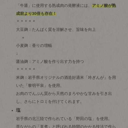
「牛醤」に使用する熟成肉の発酵液には、
アミノ酸が熟
成前より30倍も存在！
＊＊＊＊＊
大豆麹：たんぱく質を溶解させ、旨味を向上
＋
小麦麹：香りの増幅
↓
醤油麹：アミノ酸を作り出す力を持つ
＊＊＊＊＊
米麹：岩手県オリジナルの酒造好適米「吟ぎんが」を用
いた「黎明平泉」を使用。
お肉のでんぷん質から天然のまろやかな甘みを引き出
し、さらにトロミを付けてくれます。
塩
岩手県の北三陸で作られている「野田の塩」を使用。
昔ながらの「直煮」と呼ばれる時間のかかる技法で作ら