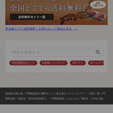
単品購入でも送料無料！お得なセット商品を見る ＞
search
#初回限定セット
#金格ハンバーグ
#ギフト
#ハンバーグ
熟成肉の格之進
門崎熟成肉の通販サイト（格之進オンラインストア）
商品一覧
門
崎熟成肉
塊焼き（部位別指定購入）
門崎熟成肉 ともさんかく 塊焼き（120g×1個）