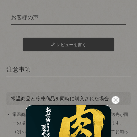
レビューを書く
注意事項
常温商品と冷凍商品を同時に購入された場合
close
常温商品と冷凍商品を同時に購入された場合で、配送先が同
一の場合は、
冷凍便にまとめて発送
させていただきます。
のしの指定
(
（別々の配送をご希望の方は、ご注文画面の備考欄てお知ら