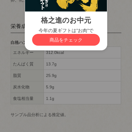
栄養成分表示
白格ハンバーグ 1袋(120g)当たり
エネルギー
312.0kcal
たんぱく質
13.7g
脂質
25.9g
炭水化物
5.9g
食塩相当量
1.1g
サンプル品分析による推定値。