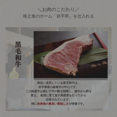
＼お肉のこだわり／
格之進のホーム「岩手県」を仕入れる
商品に使用している黒毛和牛は、
岩手県産の経産牛が中心です。
この経産牛は産む子牛の数を制限し、途中から餌を
変え、 食用に育て直す再肥育を行ってから
出荷されています。
特に
赤身肉の奥深い美味しさ
が特徴です。