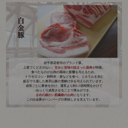
岩手県花巻市のブランド豚。
上質でくどさのない、
甘みと旨味の詰まった脂身
が特徴。
食べたものがお肉の風味に影響を与えるため、
トウモロコシ・飼料米・麦などを食べ、ミネラルを含む
鉱石でろ過した奥羽山脈の雪解け水を与えられています。
成長ごとに豚舎を分け、通常より約1.5倍時間をかけて
ゆっくり成長させることで厚みができ、
きめの細かい筋繊維のお肉
になります。
この白金豚がハンバーグの美味しさを支えています。