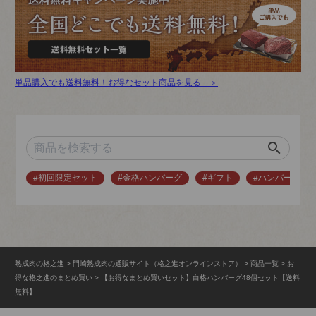
単品購入でも送料無料！お得なセット商品を見る ＞
search
#初回限定セット
#金格ハンバーグ
#ギフト
#ハンバーグ
熟成肉の格之進
門崎熟成肉の通販サイト（格之進オンラインストア）
商品一覧
お
得な格之進のまとめ買い
【お得なまとめ買いセット】白格ハンバーグ48個セット【送料
無料】