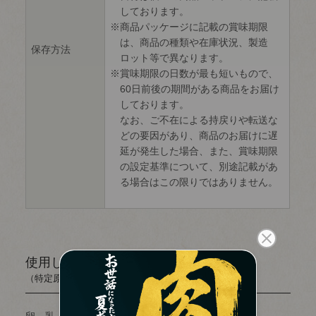
しております。
商品パッケージに記載の賞味期限
は、商品の種類や在庫状況、製造
保存方法
ロット等で異なります。
賞味期限の日数が最も短いもので、
60日前後の期間がある商品をお届け
しております。
なお、ご不在による持戻りや転送な
どの要因があり、商品のお届けに遅
延が発生した場合、また、賞味期限
の設定基準について、別途記載があ
る場合はこの限りではありません。
使用しているアレルギー物質
（特定原材料等28品目）
卵、乳、小麦、牛肉、豚肉