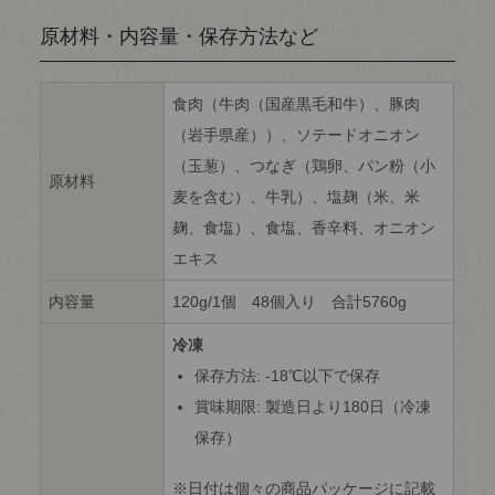
原材料・内容量・保存方法など
食肉（牛肉（国産黒毛和牛）、豚肉
（岩手県産））、ソテードオニオン
（玉葱）、つなぎ（鶏卵、パン粉（小
原材料
麦を含む）、牛乳）、塩麹（米、米
麹、食塩）、食塩、香辛料、オニオン
エキス
内容量
120g/1個 48個入り 合計5760g
冷凍
保存方法: -18℃以下で保存
賞味期限: 製造日より180日（冷凍
保存）
日付は個々の商品パッケージに記載