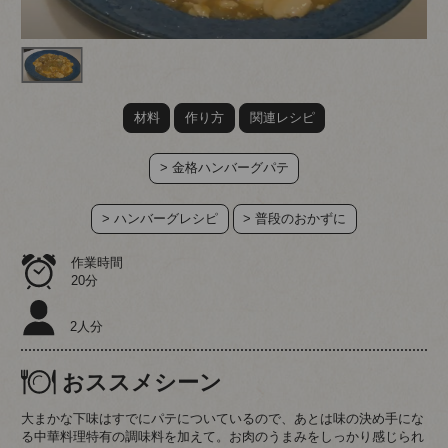
材料
作り方
関連レシピ
> 金格ハンバーグパテ
> ハンバーグレシピ
> 普段のおかずに
作業時間
20分
2人分
おススメシーン
大まかな下味はすでにパテについているので、あとは味の決め手にな
る中華料理特有の調味料を加えて。お肉のうまみをしっかり感じられ