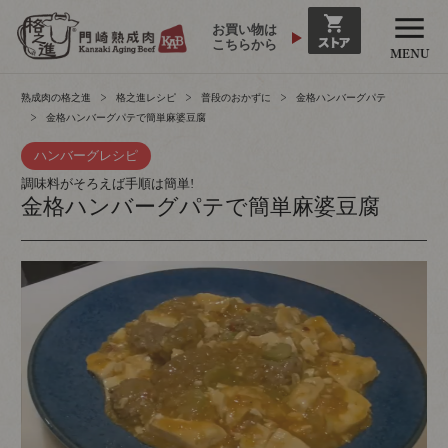
お買い物は
こちらから
熟成肉の格之進
格之進レシピ
普段のおかずに
金格ハンバーグパテ
金格ハンバーグパテで簡単麻婆豆腐
ハンバーグ
レシピ
調味料がそろえば手順は簡単!
金格ハンバーグパテで簡単麻婆豆腐