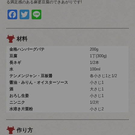
る満足感のある麻婆豆腐のできあがりです!
Facebook
Twitter
Line
材料
金格ハンバーグパテ
200g
豆腐
1丁(300g)
長ネギ
1/2本
水
100ml
テンメンジャン・豆板醤
各小さじ1と1/2
醤油・みりん・オイスターソース
小さじ1
酒
大さじ1
おろし生姜
小さじ1
ニンニク
1/2片
水溶き片栗粉
小さじ2
作り方