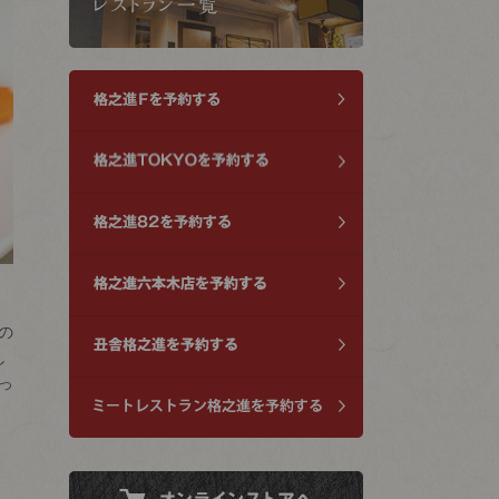
の
し
っ