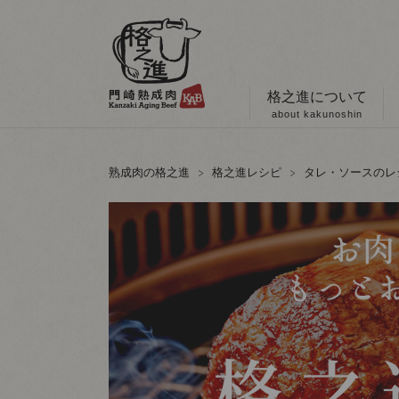
格之進について
about kakunoshin
熟成肉の格之進
格之進レシピ
タレ・ソースのレ