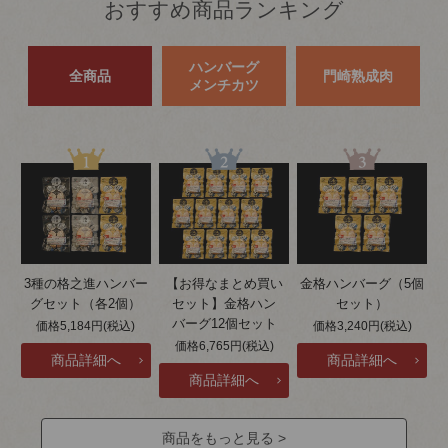
おすすめ商品ランキング
ハンバーグ
全商品
門崎熟成肉
メンチカツ
3種の格之進ハンバー
【お得なまとめ買い
金格ハンバーグ（5個
グセット（各2個）
セット】金格ハン
セット）
バーグ12個セット
価格5,184円(税込)
価格3,240円(税込)
価格6,765円(税込)
商品をもっと見る >