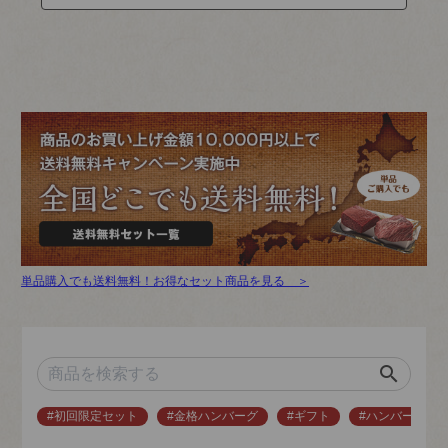
単品購入でも送料無料！お得なセット商品を見る ＞
search
#初回限定セット
#金格ハンバーグ
#ギフト
#ハンバーグ