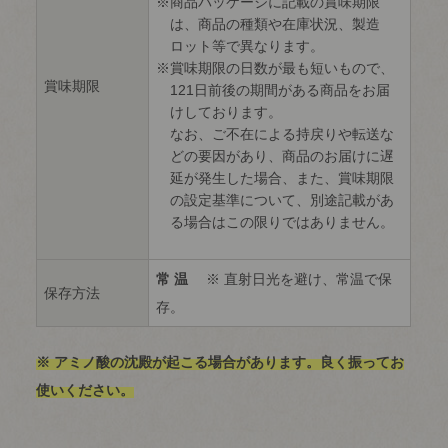
商品パッケージに記載の賞味期限
は、商品の種類や在庫状況、製造
ロット等で異なります。
賞味期限の日数が最も短いもので、
賞味期限
121日前後の期間がある商品をお届
けしております。
なお、ご不在による持戻りや転送な
どの要因があり、商品のお届けに遅
延が発生した場合、また、賞味期限
の設定基準について、別途記載があ
る場合はこの限りではありません。
常 温
※ 直射日光を避け、常温で保
保存方法
存。
※ アミノ酸の沈殿が起こる場合があります。良く振ってお
使いください。