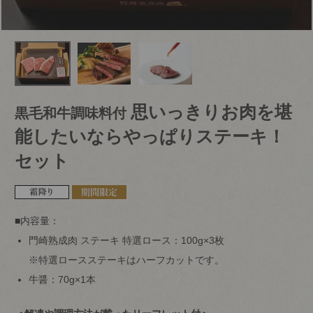
思いっきりお肉を堪
黒毛和牛調味料付
能したいならやっぱりステーキ！
セット
■内容量：
門崎熟成肉 ステーキ 特選ロース：100g×3枚
※特選ロースステーキはハーフカットです。
牛醤：70g×1本