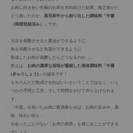
お肉に向き合い究極のお肉を求め続けた結果、格之進がた
どり着いたのが、
黒毛和牛から創り出した調味料「牛醤
（商標登録済み）」
です。
大豆を発酵させると醤油ができるように
魚を発酵させると魚醤ができるように
熟成したお肉が発酵したらどうなるのか…。
答えは、
お肉の濃厚な旨味が凝縮した液体調味料「牛醤
(ぎゅうしょう)」
の誕生です！
もちろんただ熟成させればいいということではなく、いく
つかの手間と工夫、そして時間をかけて作り上げられま
す。
「牛醤」を焼いたお肉に数滴垂らせば、お肉の旨みや、風
味、味わい深さ…
出会ったことのない「お肉の表情」を感じることができる
でしょう。