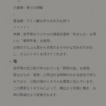
＋
小麦麹：香りの増幅
↓
醤油麹：アミノ酸を作り出す力を持つ
＊＊＊＊＊
米麹：岩手県オリジナルの酒造好適米「吟ぎんが」を用
いた「黎明平泉」を使用。
お肉のでんぷん質から天然のまろやかな甘みを引き出
し、さらにトロミを付けてくれます。
塩
岩手県の北三陸で作られている「野田の塩」を使用。
昔ながらの「直煮」と呼ばれる時間のかかる技法で作ら
れており、三陸の海のミネラルを豊富に含んでいます。
この豊富なミネラルによって、麹はより活発に働き、お
肉の熟成がより促進されます。