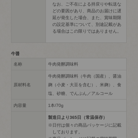
なお、ご不在による持戻りや転送な
どの要因があり、商品のお届けに遅
延が発生した場合、また、賞味期限
の設定基準について、別途記載があ
る場合はこの限りではありません。
牛醤
名称
牛肉発酵調味料
牛肉発酵調味料（牛肉（国産）、醤油
原材料名
麹（小麦・大豆を含む）、米麹）、食
塩、砂糖、でんぷん／アルコール
内容量
1本/70g
製造日より365日（常温保存）
日付は個々の商品パッケージに記載
しております。