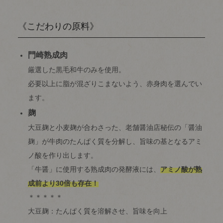
《こだわりの原料》
門崎熟成肉
厳選した黒毛和牛のみを使用。
必要以上に脂が混ざりこまないよう、赤身肉を選んでい
ます。
麹
大豆麹と小麦麹が合わさった、老舗醤油店秘伝の「醤油
麹」が牛肉のたんぱく質を分解し、旨味の基となるアミ
ノ酸を作り出します。
「牛醤」に使用する熟成肉の発酵液には、
アミノ酸が熟
成前より30倍も存在！
＊＊＊＊＊
大豆麹：たんぱく質を溶解させ、旨味を向上