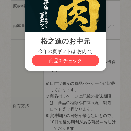
close
原材料
国産黒毛和牛（門崎熟成肉）
100g×3枚
のしの指定
内容量
※特選ロースステーキはハーフカット
(
です。
必
須
冷凍
)
保存方法: -18℃以下で保存
賞味期限: 製造日より30日（冷凍保
存）
日付は個々の商品パッケージに記載
しております。
商品パッケージに記載の賞味期限
は、商品の種類や在庫状況、製造
保存方法
ロット等で異なります。
賞味期限の日数が最も短いもので、
10日前後の期間がある商品をお届け
しております。