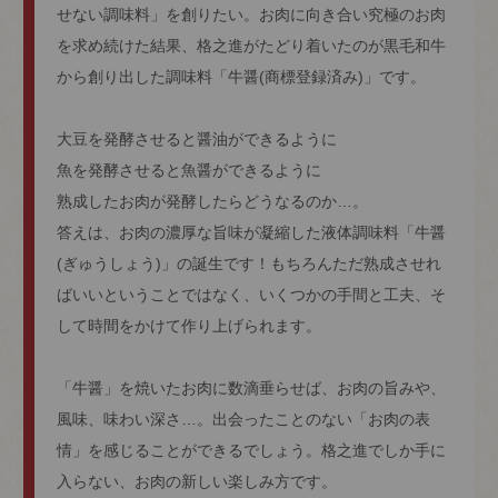
せない調味料」を創りたい。お肉に向き合い究極のお肉
を求め続けた結果、格之進がたどり着いたのが黒毛和牛
から創り出した調味料「牛醤(商標登録済み)」です。
大豆を発酵させると醤油ができるように
魚を発酵させると魚醤ができるように
熟成したお肉が発酵したらどうなるのか…。
答えは、お肉の濃厚な旨味が凝縮した液体調味料「牛醤
(ぎゅうしょう)」の誕生です！もちろんただ熟成させれ
ばいいということではなく、いくつかの手間と工夫、そ
して時間をかけて作り上げられます。
「牛醤」を焼いたお肉に数滴垂らせば、お肉の旨みや、
風味、味わい深さ…。出会ったことのない「お肉の表
情」を感じることができるでしょう。格之進でしか手に
入らない、お肉の新しい楽しみ方です。