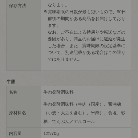
なります。
保存方法
賞味期限の日数が最も短いもので、60日
前後の期間がある商品をお届けしており
ます。
なお、ご不在による持戻りや転送などの
要因があり、商品のお届けに遅延が発生
した場合、また、賞味期限の設定基準に
ついて、別途記載がある場合はこの限り
ではありません。
牛醤
名称
牛肉発酵調味料
牛肉発酵調味料（牛肉（国産）、醤油麹
原材料名
（小麦・大豆を含む）、米麹）、食塩、砂
糖、でんぷん／アルコール
内容量
1本/70g