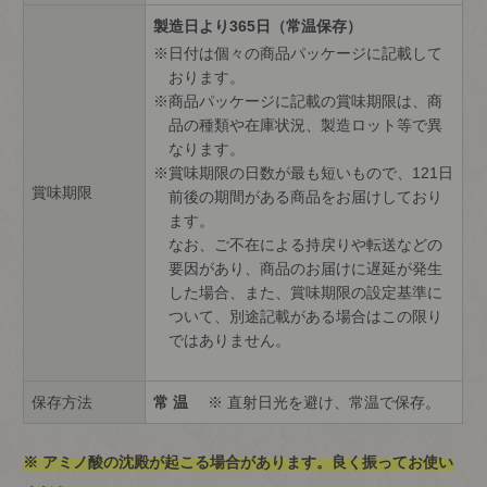
製造日より365日（常温保存）
日付は個々の商品パッケージに記載して
おります。
商品パッケージに記載の賞味期限は、商
品の種類や在庫状況、製造ロット等で異
なります。
賞味期限の日数が最も短いもので、121日
賞味期限
前後の期間がある商品をお届けしており
ます。
なお、ご不在による持戻りや転送などの
要因があり、商品のお届けに遅延が発生
した場合、また、賞味期限の設定基準に
ついて、別途記載がある場合はこの限り
ではありません。
保存方法
常 温
※ 直射日光を避け、常温で保存。
※ アミノ酸の沈殿が起こる場合があります。良く振ってお使い