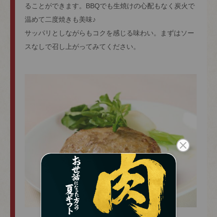
ることができます。BBQでも生焼けの心配もなく炭火で
温めて二度焼きも美味♪
サッパリとしながらもコクを感じる味わい。まずはソー
スなしで召し上がってみてください。
close
熨斗について
(