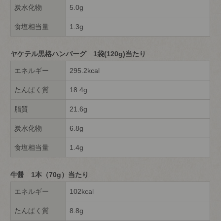
炭水化物
5.0g
食塩相当量
1.3g
ヤケテル黒格ハンバーグ 1袋(120g)当たり
エネルギー
295.2kcal
たんぱく質
18.4g
脂質
21.6g
炭水化物
6.8g
食塩相当量
1.4g
牛醤 1本（70g）当たり
エネルギー
102kcal
たんぱく質
8.8g