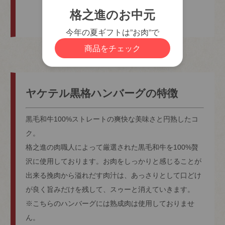
必
須
)
ヤケテル黒格ハンバーグの特徴
黒毛和牛100%ストレートの爽快な美味さと円熟したコ
ク。
格之進の肉職人によって厳選された黒毛和牛を100%贅
沢に使用しております。お肉をしっかりと感じることが
出来る挽肉から溢れだす肉汁は、あっさりとして口どけ
が良く旨みだけを残して、スゥーと消えていきます。
※こちらのハンバーグには熟成肉は使用しておりませ
ん。