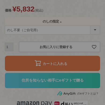
¥
5,832
価格
税込
のしの指定
(
必
須
お気に入りに登録する
)
カートに入れる
住所を知らない相手にeギフトで贈る
のeギフトとは？