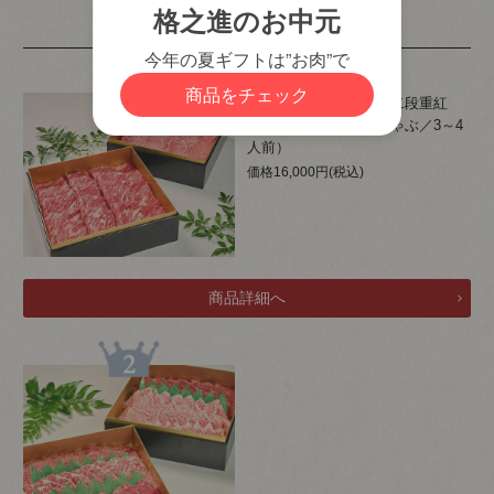
)
商品も見ています
カートに入れる
熟成肉重箱ギフト満足二段重紅
（すき焼き・しゃぶしゃぶ／3～4
人前）
価格16,000円(税込)