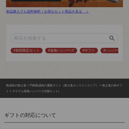
単品購入でも送料無料！お得なセット商品を見る ＞
search
#初回限定セット
#金格ハンバーグ
#ギフト
#ハンバーグ
熟成肉の格之進
門崎熟成肉の通販サイト（格之進オンラインストア）
格之進の肉ギフ
ト
ヤケテル黒格ハンバーグ(5個セット)
ギフトの対応について