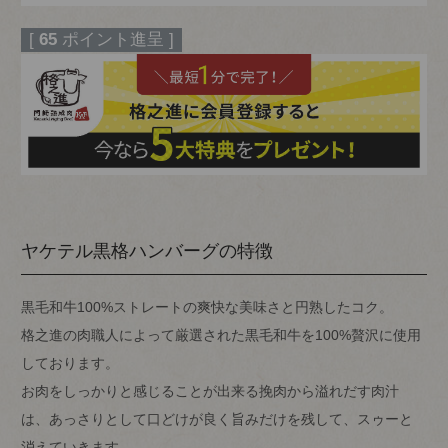
[
65
ポイント進呈 ]
ヤケテル黒格ハンバーグの特徴
黒毛和牛100%ストレートの爽快な美味さと円熟したコク。
格之進の肉職人によって厳選された黒毛和牛を100%贅沢に使用
しております。
お肉をしっかりと感じることが出来る挽肉から溢れだす肉汁
は、あっさりとして口どけが良く旨みだけを残して、スゥーと
消えていきます。