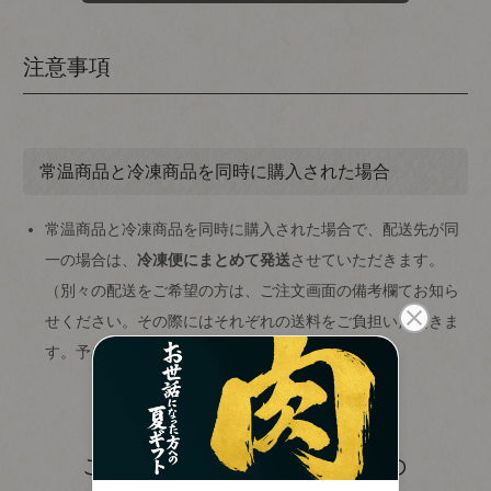
注意事項
常温商品と冷凍商品を同時に購入された場合
常温商品と冷凍商品を同時に購入された場合で、配送先が同
一の場合は、
冷凍便にまとめて発送
させていただきます。
（別々の配送をご希望の方は、ご注文画面の備考欄てお知ら
せください。その際にはそれぞれの送料をご負担いただきま
close
す。予めご了承ください。）
のしの指定
(
必
この商品を見た人はこちらの
須