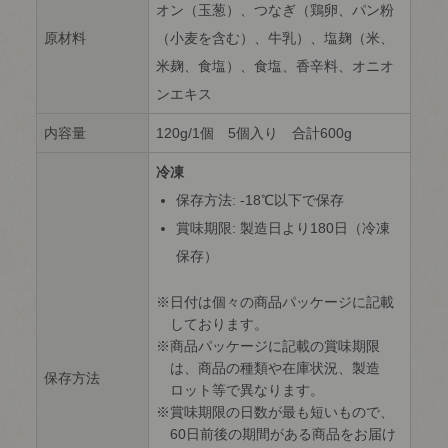
オン（玉葱）、つなぎ（鶏卵、パン粉
原材料
（小麦を含む）、牛乳）、塩麹（米、
米麹、食塩）、食塩、香辛料、オニオ
ンエキス
内容量
120g/1個 5個入り 合計600g
冷凍
保存方法: -18℃以下で保存
賞味期限: 製造日より180日（冷凍
保存）
日付は個々の商品パッケージに記載
しております。
商品パッケージに記載の賞味期限
は、商品の種類や在庫状況、製造
保存方法
ロット等で異なります。
賞味期限の日数が最も短いもので、
60日前後の期間がある商品をお届け