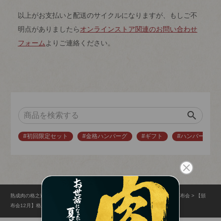
以上がお支払いと配送のサイクルになりますが、もしご不
明点がありましたら
オンラインストア関連のお問い合わせ
フォーム
よりご連絡ください。
search
#初回限定セット
#金格ハンバーグ
#ギフト
#ハンバーグ
熟成肉の格之進
門崎熟成肉の通販サイト（格之進オンラインストア）
頒布会
【頒
布会12月】格之進ハンバーグ＆焼肉 コース＜3ヶ月継続＞