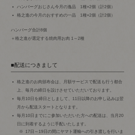
ハンバーグおじさん今月の逸品 1種×2個（計2個）
格之進の今月のおすすめの一品 1種×2個（計2個）
ハンバーグ合計8個
＋格之進が選定する焼肉用お肉 1～2種
■配送につきまして
格之進のお肉頒布会は、月額サービスで配送も行う都合
上、毎月の締日を設けさせていただいております。
毎月10日を締日としまして、11日以降のお申し込みは翌
月から配送スタートとなります。
毎月10日までにご参加いただいた方への配送は、当月20
日に到着するように手配いたします。
17日～19日の間にヤマト運輸への引き渡しを行いま