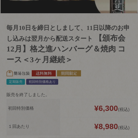
毎月10日を締日としまして、11日以降のお申
【頒布会
し込みは翌月から配送スタート
12月】格之進ハンバーグ＆焼肉 コ
ース＜3ヶ月継続＞
定期販売
初回特別価格あり
販売を終了しました。
¥
6,300
初回特別価格
税込
¥
8,980
１回あたり
税込