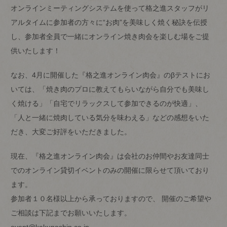
オンラインミーティングシステムを使って格之進スタッフがリ
アルタイムに参加者の方々に“お肉”を美味しく焼く秘訣を伝授
し、参加者全員で一緒にオンライン焼き肉会を楽しむ場をご提
供いたします！
なお、4月に開催した『格之進オンライン肉会』のβテストにお
いては、「焼き肉のプロに教えてもらいながら自分でも美味し
く焼ける」「自宅でリラックスして参加できるのが快適」、
「人と一緒に焼肉している気分を味わえる」などの感想をいた
だき、大変ご好評をいただきました。
現在、『格之進オンライン肉会』は会社のお仲間やお友達同士
でのオンライン貸切イベントのみの開催に限らせて頂いており
ます。
参加者１０名様以上から承っておりますので、 開催のご希望や
ご相談は下記までお願いいたします。
event@kakunoshin.co.jp