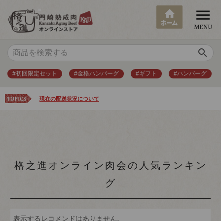
search
#初回限定セット
#金格ハンバーグ
#ギフト
#ハンバーグ
現在の配送状況について
格之進オンライン肉会の人気ランキン
グ
表示するレコメンドはありません。