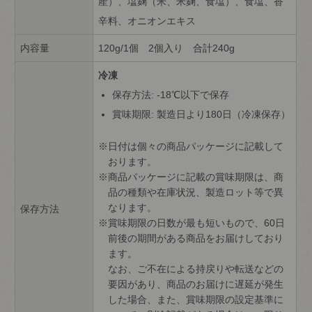
産）、塩麹（米、米麹、食塩）、食塩、香
辛料、オニオンエキス
内容量
120g/1個 2個入り 合計240g
冷凍
保存方法: -18℃以下で保存
賞味期限: 製造日より180日（冷凍保存）
日付は個々の商品パッケージに記載して
おります。
商品パッケージに記載の賞味期限は、商
品の種類や在庫状況、製造ロット等で異
なります。
保存方法
賞味期限の日数が最も短いもので、60日
前後の期間がある商品をお届けしており
ます。
なお、ご不在による持戻りや転送などの
要因があり、商品のお届けに遅延が発生
した場合、また、賞味期限の設定基準に