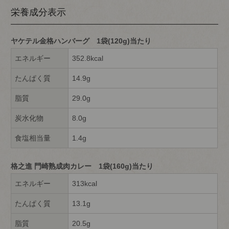
栄養成分表示
ヤケテル金格ハンバーグ 1袋(120g)当たり
エネルギー
352.8kcal
たんぱく質
14.9g
脂質
29.0g
炭水化物
8.0g
食塩相当量
1.4g
格之進 門崎熟成肉カレー 1袋(160g)当たり
エネルギー
313kcal
たんぱく質
13.1g
脂質
20.5g