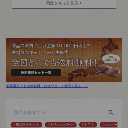
商品をもっと見る >
単品購入でも送料無料！お得なセット商品を見る ＞
search
#初回限定セット
#金格ハンバーグ
#ギフト
#ハンバーグ