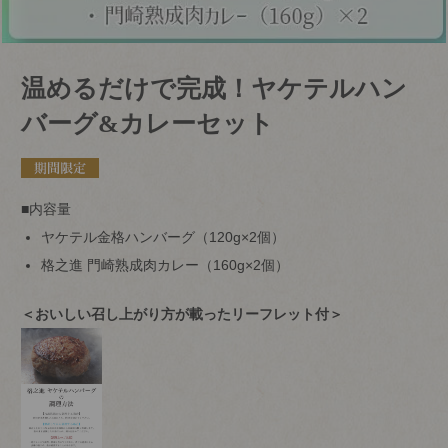
温めるだけで完成！ヤケテルハン
バーグ&カレーセット
■内容量
ヤケテル金格ハンバーグ（120g×2個）
格之進 門崎熟成肉カレー（160g×2個）
＜おいしい召し上がり方が載ったリーフレット付＞