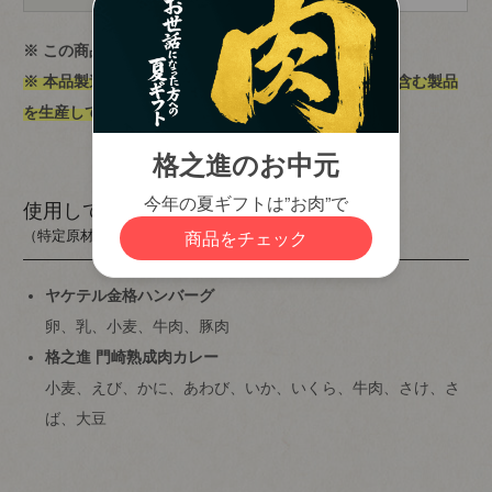
close
※ この商品はレトルトパウチ食品です。
※ 本品製造工場では、卵・乳・えび・かに・落花生を含む製品
のしの指定
を生産しています。
(
必
須
)
使用しているアレルギー物質
（特定原材料等28品目）
ヤケテル金格ハンバーグ
卵、乳、小麦、牛肉、豚肉
格之進 門崎熟成肉カレー
小麦、えび、かに、あわび、いか、いくら、牛肉、さけ、さ
ば、大豆