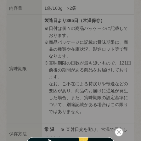
内容量
1袋/160g ×2袋
製造日より365日（常温保存）
日付は個々の商品パッケージに記載して
おります。
商品パッケージに記載の賞味期限は、商
品の種類や在庫状況、製造ロット等で異
なります。
賞味期限の日数が最も短いもので、121日
賞味期限
前後の期間がある商品をお届けしており
ます。
なお、ご不在による持戻りや転送などの
要因があり、商品のお届けに遅延が発生
した場合、また、賞味期限の設定基準に
ついて、別途記載がある場合はこの限り
ではありません。
常 温
※ 直射日光を避け、常温で保存し
保存方法
てください。