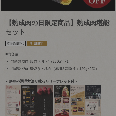
【熟成肉の日限定商品】熟成肉堪能
セット
■内容量：
門崎熟成肉 焼肉 カルビ（250g）×1
門崎熟成肉 塊焼き・塊肉（赤身&霜降り：120g×2個）
＜解凍や調理方法が載ったリーフレット付＞