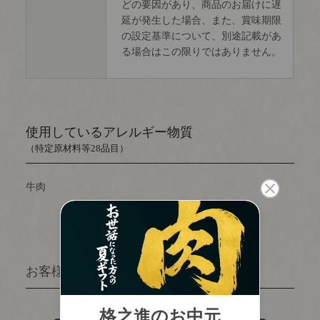
どの要因があり、商品のお届けに遅
延が発生した場合、また、賞味期限
の設定基準について、別途記載があ
る場合はこの限りではありません。
使用しているアレルギー物質
（特定原材料等28品目）
牛肉
close
のしの指定
(
必
須