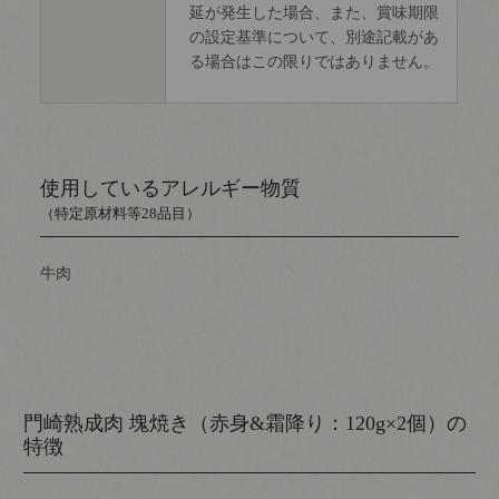
延が発生した場合、また、賞味期限
の設定基準について、別途記載があ
る場合はこの限りではありません。
使用しているアレルギー物質
（特定原材料等28品目）
牛肉
門崎熟成肉 塊焼き（赤身&霜降り：120g×2個）の
特徴