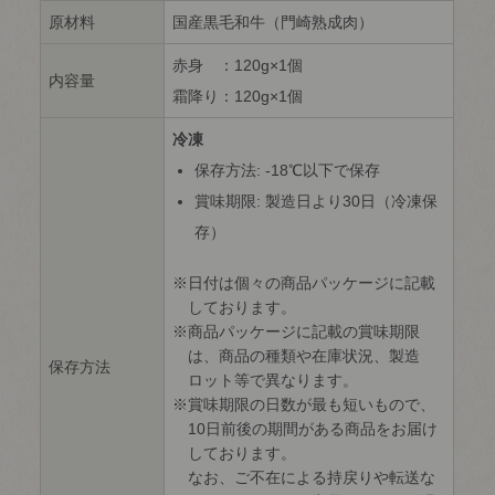
原材料
国産黒毛和牛（門崎熟成肉）
赤身 ：120g×1個
内容量
霜降り：120g×1個
冷凍
保存方法: -18℃以下で保存
賞味期限: 製造日より30日（冷凍保
存）
日付は個々の商品パッケージに記載
しております。
商品パッケージに記載の賞味期限
は、商品の種類や在庫状況、製造
保存方法
ロット等で異なります。
賞味期限の日数が最も短いもので、
10日前後の期間がある商品をお届け
しております。
なお、ご不在による持戻りや転送な