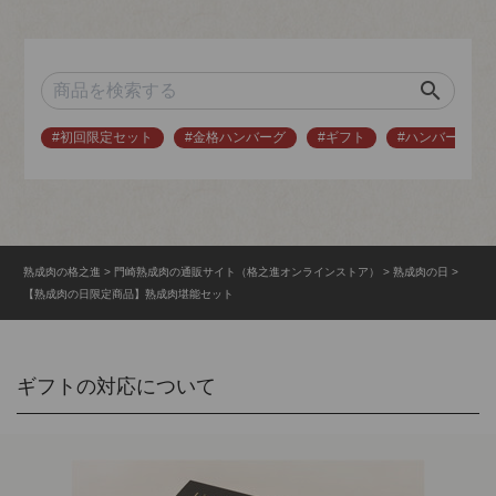
search
#初回限定セット
#金格ハンバーグ
#ギフト
#ハンバーグ
熟成肉の格之進
門崎熟成肉の通販サイト（格之進オンラインストア）
熟成肉の日
【熟成肉の日限定商品】熟成肉堪能セット
ギフトの対応について