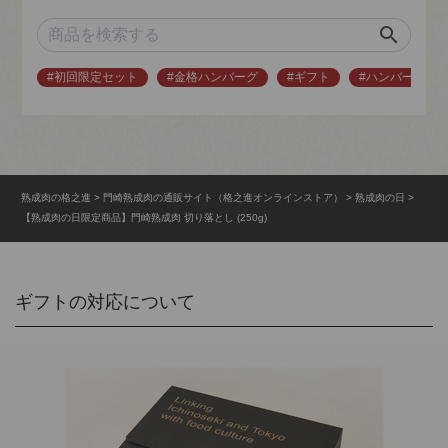
search
#初回限定セット
#金格ハンバーグ
#ギフト
#ハンバーグ
熟成肉の格之進
門崎熟成肉の通販サイト（格之進オンラインストア）
熟成肉の日
【熟成肉の日限定商品】門崎熟成肉 切り落とし (250g)
ギフトの対応について