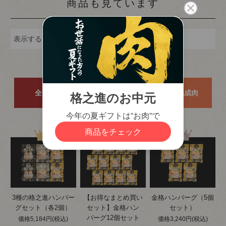
商品も見ています
close
表示するレコメンドはありません。
おすすめ商品ランキング
のしの指定
(
必
ハンバーグ
全商品
門崎熟成肉
須
メンチカツ
)
3種の格之進ハンバー
【お得なまとめ買い
金格ハンバーグ（5個
グセット（各2個）
セット】金格ハン
セット）
バーグ12個セット
価格5,184円(税込)
価格3,240円(税込)