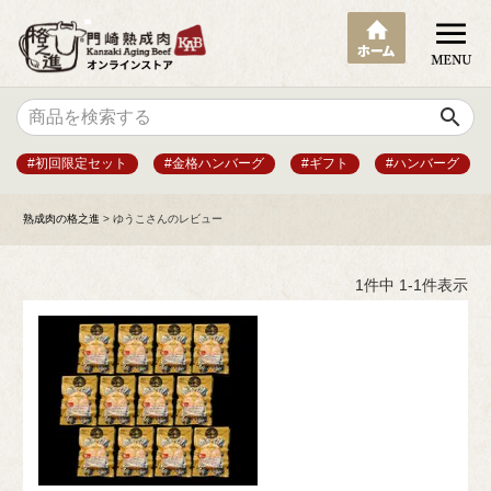
search
#初回限定セット
#金格ハンバーグ
#ギフト
#ハンバーグ
熟成肉の格之進
ゆうこさんのレビュー
1
件中
1
-
1
件表示