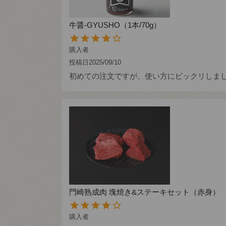
牛醤-GYUSHO（1本/70g）
購入者
投稿日
2025/09/10
初めての注文ですが、使い方にビックリしま
門崎熟成肉 塊焼き&ステーキセット（赤身）
購入者