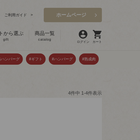
ホームページ
ご利用ガイド >
トから選ぶ
商品一覧
gift
catalog
ログイン
カート
格ハンバーグ
#ギフト
#ハンバーグ
#熟成肉
4
件中
1
-
4
件表示