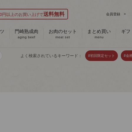
送料無料
000円以上のお買い上げで
会員登録 >
ツ
門崎熟成肉
お肉のセット
まとめ買い
ギフ
aging beef
meat set
menu
よく検索されているキーワード：
#初回限定セット
#金