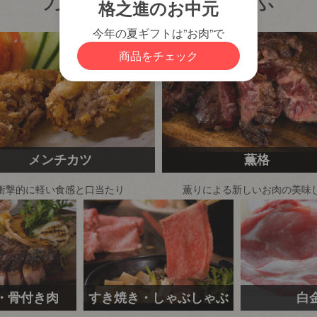
メンチカツ
薫格
衝撃的に軽い食感と
口当たり
薫りによる新しいお肉の
美味
・骨付き肉
すき焼き・しゃぶしゃぶ
白