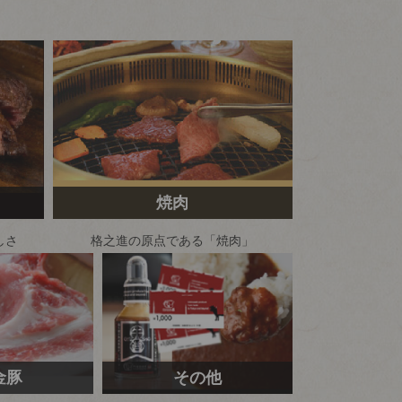
焼肉
しさ
格之進の原点である
「焼肉」
金豚
その他