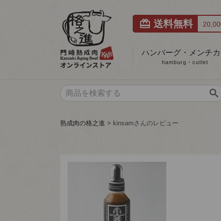
card_giftcard
送料無料
20,
ハンバーグ・メンチカ
hamburg・cutlet
search
熟成肉の格之進
kinsamさんのレビュー