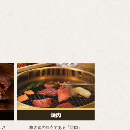
焼肉
しさ
格之進の原点である
「焼肉」