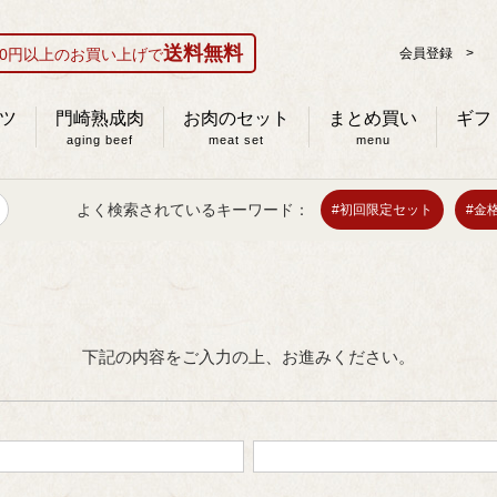
送料無料
000円以上のお買い上げで
会員登録 >
ツ
門崎熟成肉
お肉のセット
まとめ買い
ギフ
aging beef
meat set
menu
よく検索されているキーワード：
#初回限定セット
#金
下記の内容をご入力の上、お進みください。