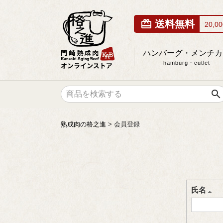
card_giftcard
送料無料
20,
ハンバーグ・メンチカ
hamburg・cutlet
search
熟成肉の格之進
会員登録
氏名
(必