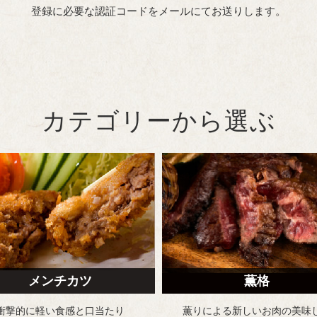
登録に必要な認証コードをメールにてお送りします。
カテゴリーから選ぶ
メンチカツ
薫格
衝撃的に軽い食感と
口当たり
薫りによる新しいお肉の
美味