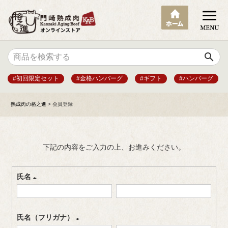
search
#初回限定セット
#金格ハンバーグ
#ギフト
#ハンバーグ
熟成肉の格之進
会員登録
下記の内容をご入力の上、お進みください。
氏名
(
必
氏名（フリガナ）
須