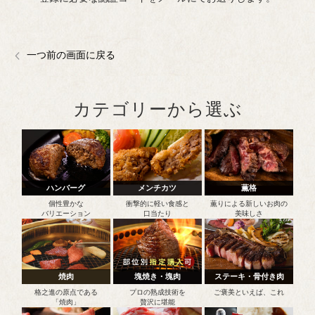
一つ前の画面に戻る
カテゴリーから選ぶ
ハンバーグ
メンチカツ
薫格
個性豊かな
衝撃的に軽い食感と
薫りによる新しいお肉の
バリエーション
口当たり
美味しさ
焼肉
塊焼き・塊肉
ステーキ・骨付き肉
格之進の原点である
プロの熟成技術を
ご褒美といえば、これ
「焼肉」
贅沢に堪能