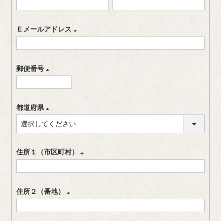
(
)
必
Ｅメールアドレス
須
(
)
必
郵便番号
須
(
)
必
都道府県
須
(
)
必
住所１（市区町村）
須
)
(
必
住所２（番地）
須
(
)