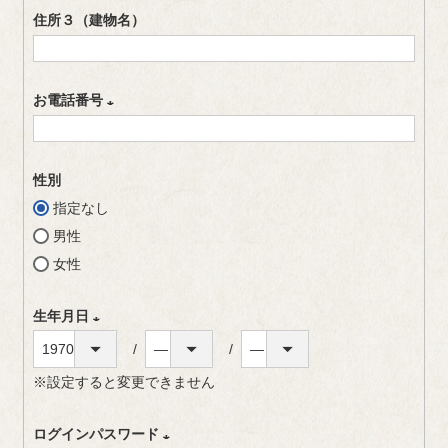
必
住所３（建物名）
須
)
お電話番号
(
必
性別
須
指定なし
)
男性
女性
生年月日
(
※設定すると変更できません
必
須
ログインパスワード
)