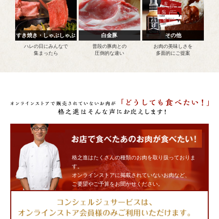
すき焼き・しゃぶしゃぶ
白金豚
その他
ハレの日にみんなで
普段の豚肉との
お肉の美味しさを
集まったら
圧倒的な違い
多面的にご提案
格之進はたくさんの種類のお肉を取り扱っておりま
す。
オンラインストアに掲載されていないお肉など、
ご要望やご予算をお聞かせください。