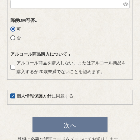
(
必
郵便DM可否
須
可
(
)
否
必
須
アルコール商品購入について
)
アルコール商品を購入しない。またはアルコール商品を
(
購入するが20歳未満でないことを認めます。
必
須
)
個人情報保護方針
に同意する
次へ
登録に必要な認証コードをメールにてお送りします。