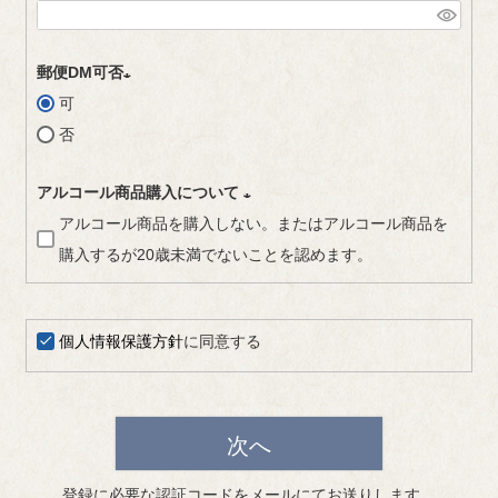
(
必
郵便DM可否
須
可
(
)
否
必
須
アルコール商品購入について
)
アルコール商品を購入しない。またはアルコール商品を
(
購入するが20歳未満でないことを認めます。
必
須
)
個人情報保護方針
に同意する
次へ
登録に必要な認証コードをメールにてお送りします。