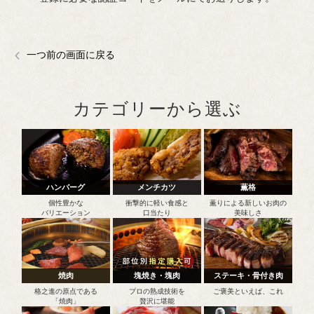
一つ前の画面に戻る
カテゴリーから選ぶ
ハンバーグ
メンチカツ
薫格
個性豊かな
衝撃的に軽い食感と
薫りによる新しいお肉の
バリエーション
口当たり
美味しさ
焼肉
塊焼き・塊肉
ステーキ・骨付き肉
格之進の原点である
プロの熟成技術を
ご褒美といえば、これ
「焼肉」
贅沢に堪能