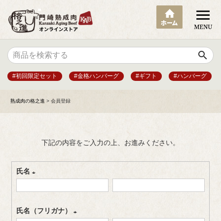
search
#初回限定セット
#金格ハンバーグ
#ギフト
#ハンバーグ
熟成肉の格之進
会員登録
下記の内容をご入力の上、お進みください。
氏名
(
必
氏名（フリガナ）
須