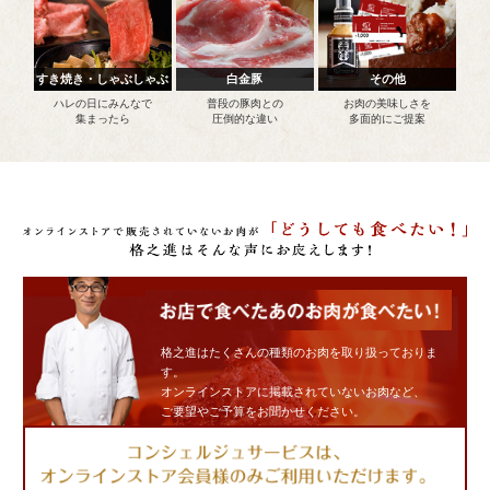
すき焼き・しゃぶしゃぶ
白金豚
その他
ハレの日にみんなで
普段の豚肉との
お肉の美味しさを
集まったら
圧倒的な違い
多面的にご提案
格之進はたくさんの種類のお肉を取り扱っておりま
す。
オンラインストアに掲載されていないお肉など、
ご要望やご予算をお聞かせください。