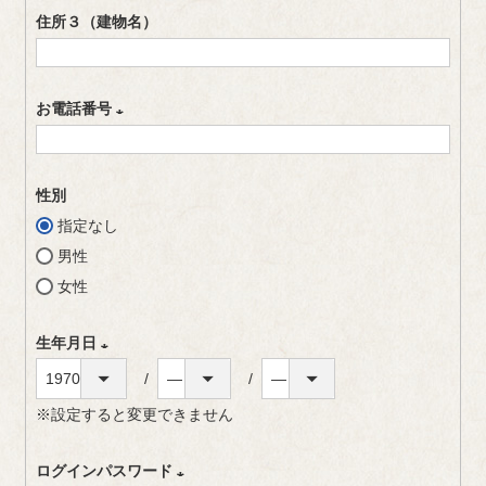
必
住所３（建物名）
須
)
お電話番号
(
必
性別
須
指定なし
)
男性
女性
生年月日
(
※設定すると変更できません
必
須
ログインパスワード
)