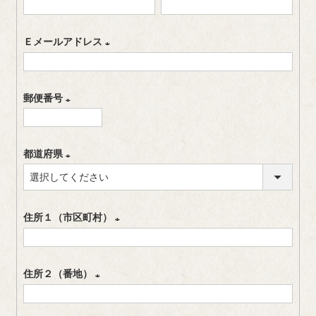
(
)
必
Ｅメールアドレス
須
(
)
必
郵便番号
須
(
)
必
都道府県
須
(
)
必
住所１（市区町村）
須
)
(
必
住所２（番地）
須
(
)