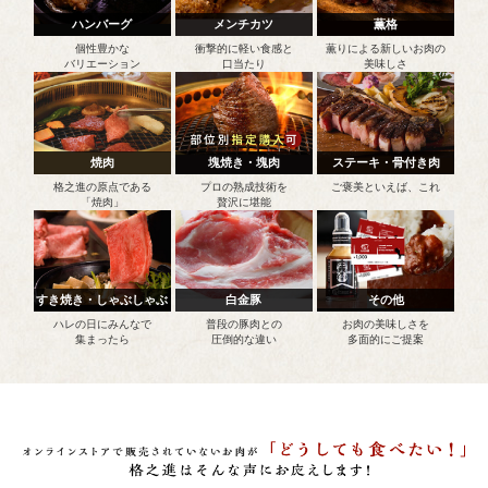
ハンバーグ
メンチカツ
薫格
個性豊かな
衝撃的に軽い食感と
薫りによる新しいお肉の
バリエーション
口当たり
美味しさ
焼肉
塊焼き・塊肉
ステーキ・骨付き肉
格之進の原点である
プロの熟成技術を
ご褒美といえば、これ
「焼肉」
贅沢に堪能
すき焼き・しゃぶしゃぶ
白金豚
その他
ハレの日にみんなで
普段の豚肉との
お肉の美味しさを
集まったら
圧倒的な違い
多面的にご提案