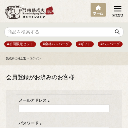
search
#初回限定セット
#金格ハンバーグ
#ギフト
#ハンバーグ
熟成肉の格之進
ログイン
会員登録がお済みのお客様
メールアドレス
(
必
パスワード
須