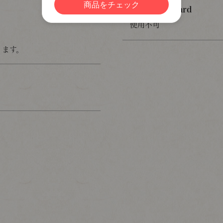
格之進 Giftcard
使用不可
ります。