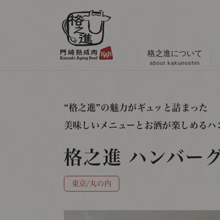
格之進について
about kakunoshin
“格之進”の魅力がギュッと詰まった
美味しいメニューとお酒が楽しめる
ハ
格之進 ハンバー
東京/丸の内