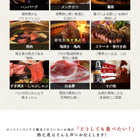
ハンバーグ
メンチカツ
薫格
個性豊かな
衝撃的に軽い食感と
薫りによる新しいお肉の
バリエーション
口当たり
美味しさ
焼肉
塊焼き・塊肉
ステーキ・骨付き肉
格之進の原点である
プロの熟成技術を
ご褒美といえば、これ
「焼肉」
贅沢に堪能
すき焼き・しゃぶしゃぶ
白金豚
その他
ハレの日にみんなで
普段の豚肉との
お肉の美味しさを
集まったら
圧倒的な違い
多面的にご提案