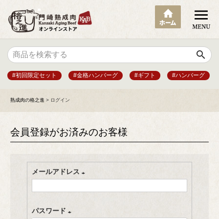
search
#初回限定セット
#金格ハンバーグ
#ギフト
#ハンバーグ
熟成肉の格之進
ログイン
会員登録がお済みのお客様
メールアドレス
(
必
パスワード
須