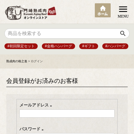
search
#初回限定セット
#金格ハンバーグ
#ギフト
#ハンバーグ
熟成肉の格之進
ログイン
会員登録がお済みのお客様
メールアドレス
(
必
パスワード
須