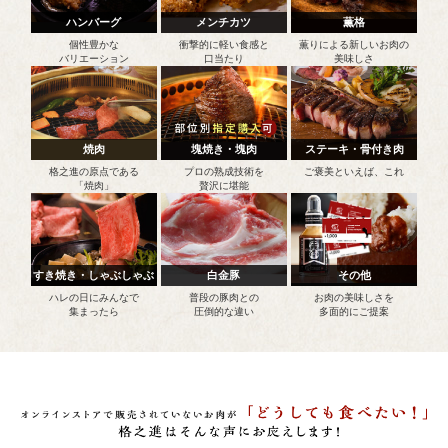
ハンバーグ
メンチカツ
薫格
個性豊かな
衝撃的に軽い食感と
薫りによる新しいお肉の
バリエーション
口当たり
美味しさ
焼肉
塊焼き・塊肉
ステーキ・骨付き肉
格之進の原点である
プロの熟成技術を
ご褒美といえば、これ
「焼肉」
贅沢に堪能
すき焼き・しゃぶしゃぶ
白金豚
その他
ハレの日にみんなで
普段の豚肉との
お肉の美味しさを
集まったら
圧倒的な違い
多面的にご提案