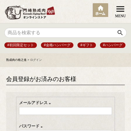
search
#初回限定セット
#金格ハンバーグ
#ギフト
#ハンバーグ
熟成肉の格之進
ログイン
会員登録がお済みのお客様
メールアドレス
(
必
パスワード
須