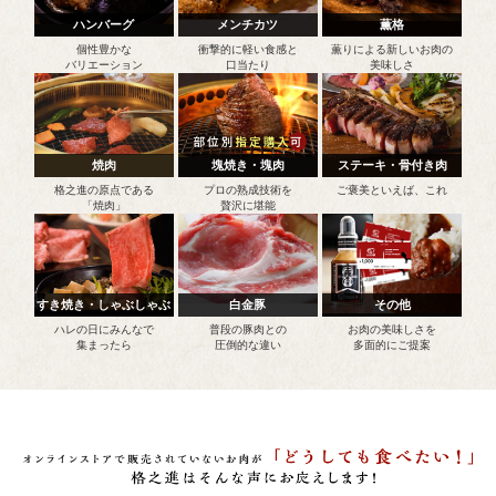
ハンバーグ
メンチカツ
薫格
個性豊かな
衝撃的に軽い食感と
薫りによる新しいお肉の
バリエーション
口当たり
美味しさ
焼肉
塊焼き・塊肉
ステーキ・骨付き肉
格之進の原点である
プロの熟成技術を
ご褒美といえば、これ
「焼肉」
贅沢に堪能
すき焼き・しゃぶしゃぶ
白金豚
その他
ハレの日にみんなで
普段の豚肉との
お肉の美味しさを
集まったら
圧倒的な違い
多面的にご提案