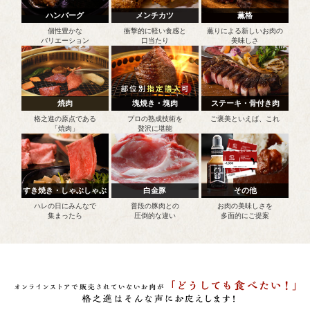
ハンバーグ
メンチカツ
薫格
個性豊かな
衝撃的に軽い食感と
薫りによる新しいお肉の
バリエーション
口当たり
美味しさ
焼肉
塊焼き・塊肉
ステーキ・骨付き肉
格之進の原点である
プロの熟成技術を
ご褒美といえば、これ
「焼肉」
贅沢に堪能
すき焼き・しゃぶしゃぶ
白金豚
その他
ハレの日にみんなで
普段の豚肉との
お肉の美味しさを
集まったら
圧倒的な違い
多面的にご提案