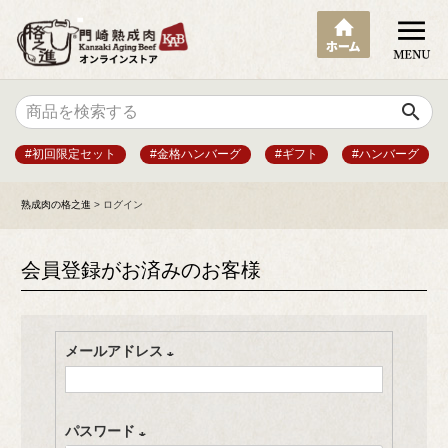
search
#初回限定セット
#金格ハンバーグ
#ギフト
#ハンバーグ
熟成肉の格之進
ログイン
会員登録がお済みのお客様
メールアドレス
(
必
パスワード
須