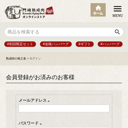
search
#初回限定セット
#金格ハンバーグ
#ギフト
#ハンバーグ
熟成肉の格之進
ログイン
会員登録がお済みのお客様
メールアドレス
(
必
パスワード
須