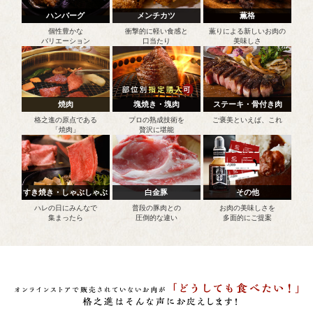
ハンバーグ
メンチカツ
薫格
個性豊かな
衝撃的に軽い食感と
薫りによる新しいお肉の
バリエーション
口当たり
美味しさ
焼肉
塊焼き・塊肉
ステーキ・骨付き肉
格之進の原点である
プロの熟成技術を
ご褒美といえば、これ
「焼肉」
贅沢に堪能
すき焼き・しゃぶしゃぶ
白金豚
その他
ハレの日にみんなで
普段の豚肉との
お肉の美味しさを
集まったら
圧倒的な違い
多面的にご提案